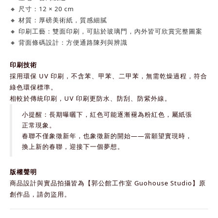
🔸 尺寸：12 × 20 cm
🔸 材質：厚磅美術紙，質感細膩
🔸 印刷工藝：雙面印刷，可貼於玻璃門，內外皆可欣賞完整圖案
🔸 背面條碼設計：方便通路陳列與辨識
印刷技術
採用環保 UV 印刷，不含苯、甲苯、二甲苯，無需乾燥過程，符合
綠色環保標準。
相較於傳統印刷，UV 印刷更防水、防刮、防紫外線。
小提醒：長期曝曬下，紅色可能逐漸褪為粉紅色，屬紙張
正常現象。
春聯不僅象徵新年，也象徵新的開始——當願望實現時，
換上新的春聯，迎接下一個夢想。
版權聲明
商品設計與實品拍攝皆為【郭公館工作室 Guohouse Studio】原
創作品，請勿盜用。