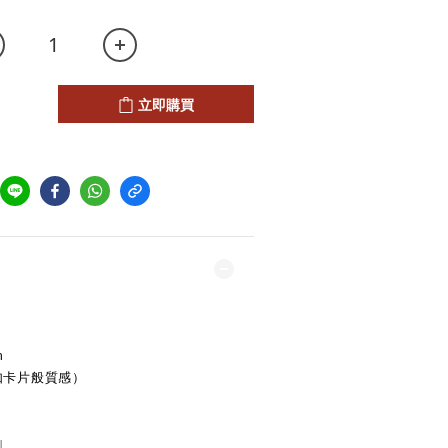
立即購買
m
( 如卡片般質感）
刷