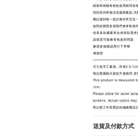
紙張特殊雖有校色使用相同色
但目前仍有無法克服因素如:天
難以做到每一批次都非常完全
如同款購買多張我們會拿取相
但若多款圖案有合併拚貼需求
請留意可能會有色差的問題
麻煩多做確認再行下單喔
感謝您
——————————
尺寸為手工量測，存有0.5-1c
每台螢幕顯示器也不盡相同 
This product is measured b
1cm.
Please allow for some varia
screens. Actual colors may 
郭公館工作室實品拍攝繪圖設
送貨及付款方式