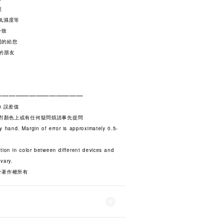
號
氣濕度等
一致
同的給您
的朋友
—————————————
m 誤差值
若對顏色上或有任何疑問煩請事先提問
y hand. Margin of error is approximately 0.5-
tion in color between different devices and
vary.
計著作權所有