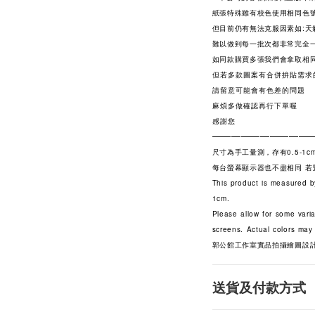
紙張特殊雖有校色使用相同色
但目前仍有無法克服因素如:天
難以做到每一批次都非常完全
如同款購買多張我們會拿取相
但若多款圖案有合併拚貼需求
請留意可能會有色差的問題
麻煩多做確認再行下單喔
感謝您
——————————
尺寸為手工量測，存有0.5-1c
每台螢幕顯示器也不盡相同 
This product is measured b
1cm.
Please allow for some varia
screens. Actual colors may 
郭公館工作室實品拍攝繪圖設
送貨及付款方式