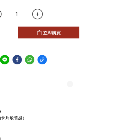
立即購買
m
( 如卡片般質感）
刷