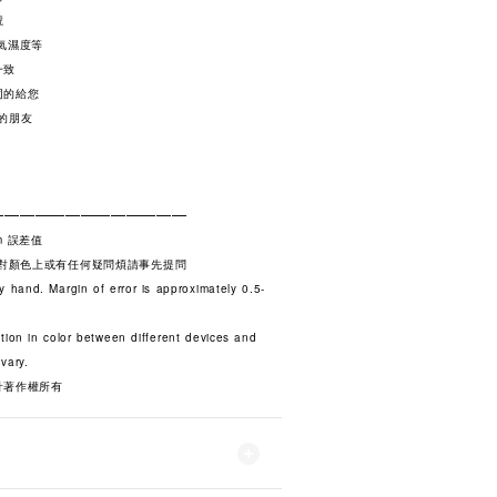
號
氣濕度等
一致
同的給您
的朋友
—————————————
m 誤差值
若對顏色上或有任何疑問煩請事先提問
y hand. Margin of error is approximately 0.5-
tion in color between different devices and
vary.
計著作權所有