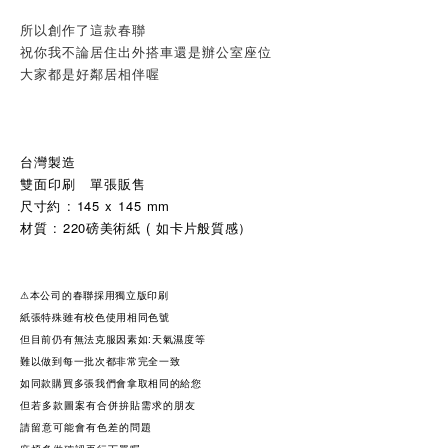
所以創作了這款春聯
祝你我不論居住出外搭車還是辦公室座位
大家都是好鄰居相伴喔
台灣製造
雙面印刷 單張販售
尺寸約 : 145 x 145 mm
材質 : 220磅美術紙 ( 如卡片般質感）
⚠本公司的春聯採用獨立版印刷
紙張特殊雖有校色使用相同色號
但目前仍有無法克服因素如:天氣濕度等
難以做到每一批次都非常完全一致
如同款購買多張我們會拿取相同的給您
但若多款圖案有合併拚貼需求的朋友
請留意可能會有色差的問題