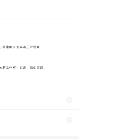
，圖案略有差異為正常現象
公館工作室】原創，請勿盜用。