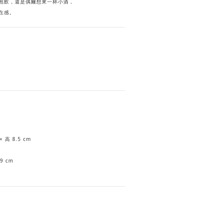
泡飲，還是偶爾想來一杯小酒，
在感。
 高 8.5 cm
9 cm