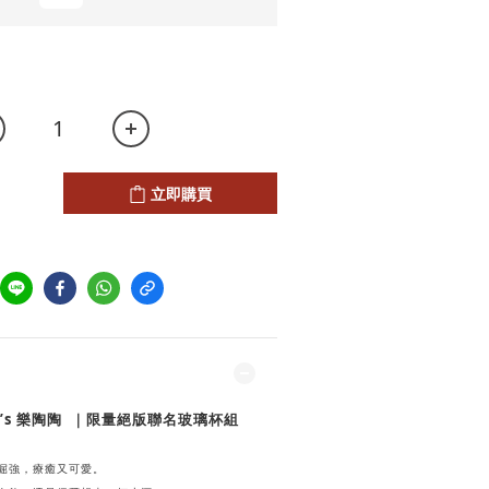
立即購買
’s 樂陶陶
｜限量絕版聯名玻璃杯組
倔強，療癒又可愛。