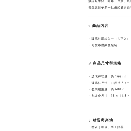
無論是牛奶、咖啡、豆漿、氣
都能讓日子多一點儀式感與自
商品內容
✨
・玻璃杯兩款各一（共兩入）
・可愛專屬紙盒包裝
商品尺寸與規格
📏
・玻璃杯容量｜約 166 ml
・玻璃杯尺寸｜口徑 6.6 cm ×
・包裝總重量｜約 600 g
・包裝盒尺寸｜18 × 11.5 × 
材質與產地
🏺
・材質｜玻璃、手工貼花