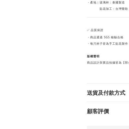
・產地｜玻璃杯：泰國製造
貼花加工：台灣鶯歌
✅ 品質保證
・商品通過 SGS 檢驗合格
・每只杯子皆為手工貼花製作
版權聲明
商品設計與實品拍攝皆為【郭
送貨及付款方式
顧客評價