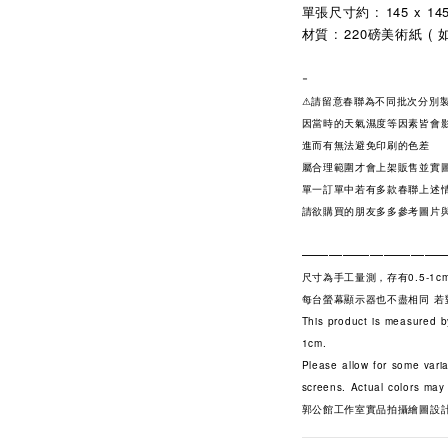
單張尺寸約 : 145 x 14
材質 : 220磅美術紙 
-
⚠請留意春聯為不同批次分別
因當時的天氣濕度等因素皆會
進而有無法避免印刷的色差
屬合理範圍才會上架販售並實
單一訂單中若有多款春聯上述
請欲購買的朋友多多參考圖片
——————————
尺寸為手工量測，存有0.5-1c
每台螢幕顯示器也不盡相同 
This product is measured b
1cm.
Please allow for some varia
screens. Actual colors may 
郭公館工作室實品拍攝繪圖設