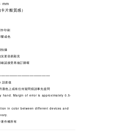
5 mm
( 如卡片般質感）
製作印刷
影響成色
圖拍攝
情況更容易顯見
與確認接受再做訂購喔
—————————————
m 誤差值
若對顏色上或有任何疑問煩請事先提問
y hand. Margin of error is approximately 0.5-
tion in color between different devices and
vary.
計著作權所有