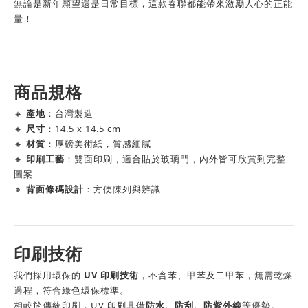
無論是新年願望還是日常目標，這款春聯都能帶來激勵人心的正能
量！
商品規格
🔸
產地
：台灣製造
🔸
尺寸
：14.5 x 14.5 cm
🔸
材質
：厚磅美術紙，質感細膩
🔸
印刷工藝
：雙面印刷，適合貼於玻璃門，內外皆可欣賞到完整
圖案
🔸
背面條碼設計
：方便陳列與辨識
印刷技術
我們採用環保的
UV 印刷技術
，不含苯、甲苯及二甲苯，無需乾燥
過程，符合綠色環保標準。
相較於傳統印刷，UV 印刷具備
防水、防刮、防紫外線
等優勢。