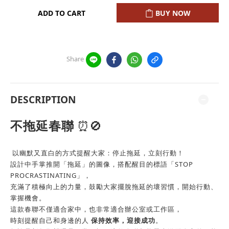
ADD TO CART
BUY NOW
Share
DESCRIPTION
不拖延春聯
⏰🚫
以幽默又直白的方式提醒大家：停止拖延，立刻行動！
設計中手掌推開「拖延」的圖像，搭配醒目的標語「STOP
PROCRASTINATING」，
充滿了積極向上的力量，鼓勵大家擺脫拖延的壞習慣，開始行動、
掌握機會。
這款春聯不僅適合家中，也非常適合辦公室或工作區，
時刻提醒自己和身邊的人
保持效率，迎接成功
。