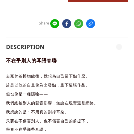
Share
DESCRIPTION
不在乎別人的耳語春聯
去完梵谷博物館後
，
我想為自己留下點什麼
。
於是以他的自畫像為出發點
，
畫下這張作品
。
但也像是一種隱喻
——
我們總被別人的聲音影響
，
無論在現實還是網路
。
我想說的是
：
不用真的割掉耳朵
。
只要在不傷害別人
、
也不傷害自己的前提下
，
學會不在乎那些耳語，