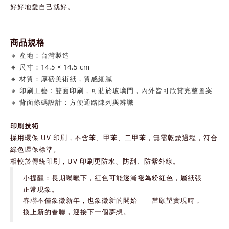
好好地愛自己就好。
商品規格
🔸 產地：台灣製造
🔸 尺寸：14.5 × 14.5 cm
🔸 材質：厚磅美術紙，質感細膩
🔸 印刷工藝：雙面印刷，可貼於玻璃門，內外皆可欣賞完整圖案
🔸 背面條碼設計：方便通路陳列與辨識
印刷技術
採用環保 UV 印刷，不含苯、甲苯、二甲苯，無需乾燥過程，符合
綠色環保標準。
相較於傳統印刷，UV 印刷更防水、防刮、防紫外線。
小提醒：長期曝曬下，紅色可能逐漸褪為粉紅色，屬紙張
正常現象。
春聯不僅象徵新年，也象徵新的開始——當願望實現時，
換上新的春聯，迎接下一個夢想。