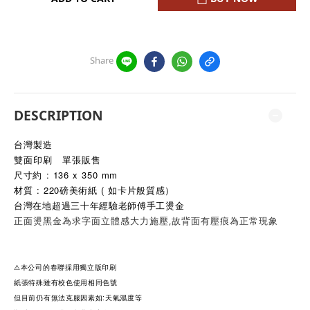
Share
DESCRIPTION
台灣製造
雙面印刷 單張販售
尺寸約 : 136 x 350
mm
材質 : 220磅美術紙 ( 如卡片般質感）
台灣在地超過三十年經驗老師傅手工燙金
正面燙黑金為求字面立體感大力施壓,故背面有壓痕為正常現象
⚠本公司的春聯採用獨立版印刷
紙張特殊雖有校色使用相同色號
但目前仍有無法克服因素如:天氣濕度等