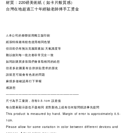
材質 : 220磅美術紙 ( 如卡片般質感）
台灣在地超過三十年經驗老師傅手工燙金
⚠本公司的春聯採用獨立版印刷
紙張特殊雖有校色使用相同色號
但目前仍有無法克服因素如:天氣濕度等
難以做到每一批次都非常完全一致
如同款購買多張我們會拿取相同的給您
但若多款圖案有合併拚貼需求的朋友
請留意可能會有色差的問題
麻煩多做確認再行下單喔
感謝您
———————————————————————
尺寸為手工量測，存有0.5-1cm 誤差值
每台螢幕顯示器也不盡相同 若對顏色上或有任何疑問煩請事先提問
This product is measured by hand. Margin of error is approximately 0.5-
1cm.
Please allow for some variation in color between different devices and