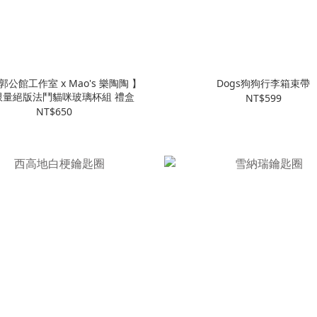
郭公館工作室 x Mao's 樂陶陶 】
Dogs狗狗行李箱束帶
限量絕版法鬥貓咪玻璃杯組 禮盒
NT$599
NT$650