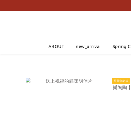
ABOUT
new_arrival
Spring C
限量聯名款