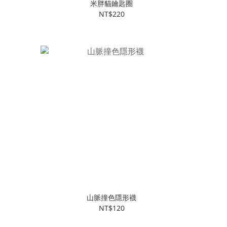
米胖貓鑰匙圈
NT$220
山脈撞色隱形襪
NT$120