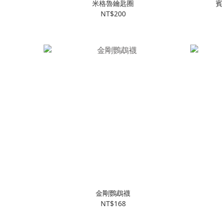
米格魯鑰匙圈
賓
NT$200
金剛鸚鵡襪
NT$168